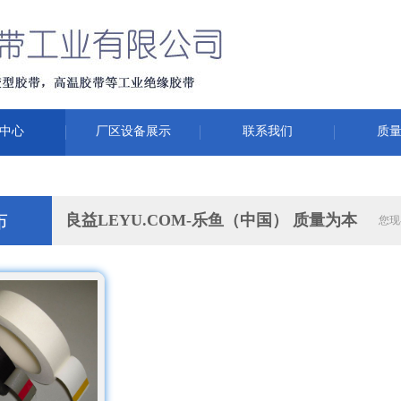
中心
厂区设备展示
联系我们
质
布
良益LEYU.COM-乐鱼（中国） 质量为本
您现
OM-乐
国）